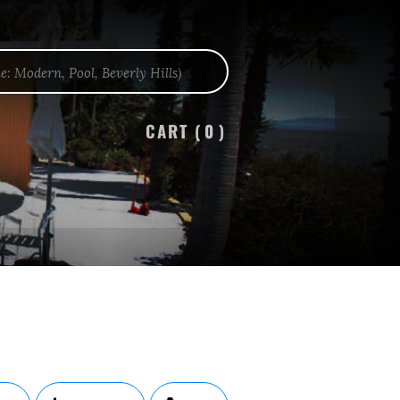
CART (
0
)