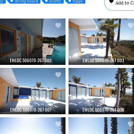
ls
diving board
ecletic
hippy
Add to C
EWLOC 506070-267 002
EWLOC 506070-267 003
EWLOC 506070-267 007
EWLOC 506070-267 008