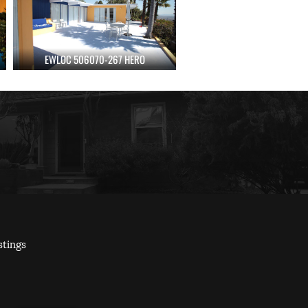
EWLOC 506070-267 HERO
stings