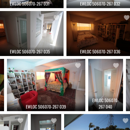
EWLOC 506070-267 031
EWLOC 506070-267 032
EWLOC 506070-267 035
EWLOC 506070-267 036
EWLOC 506070-
EWLOC 506070-267 039
267 040