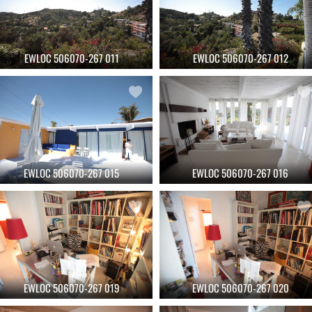
EWLOC 506070-267 011
EWLOC 506070-267 012
EWLOC 506070-267 015
EWLOC 506070-267 016
EWLOC 506070-267 019
EWLOC 506070-267 020