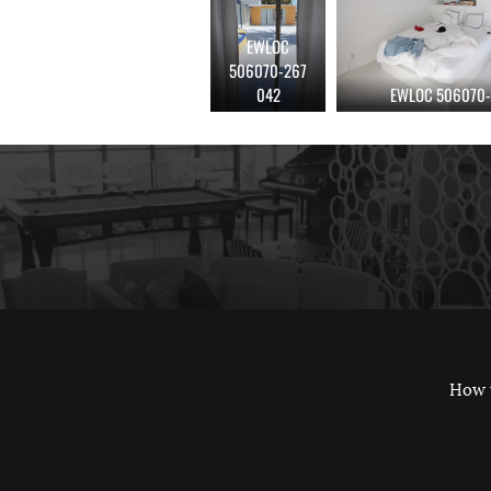
EWLOC
506070-267
042
EWLOC 506070-
How 
Twitter
Instag