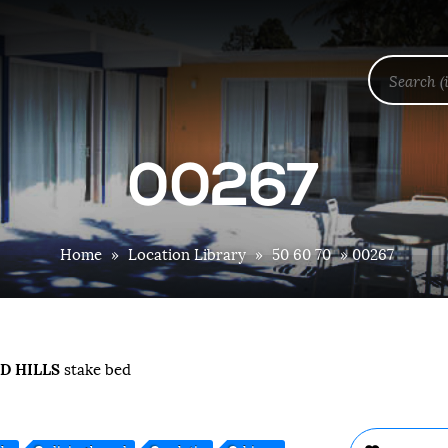
00267
Home
»
Location Library
»
50 60 70
»
00267
D HILLS
stake bed