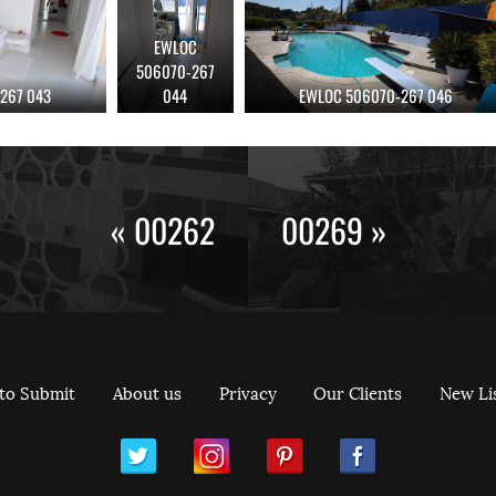
EWLOC
506070-267
267 043
044
EWLOC 506070-267 046
« 00262
00269 »
to Submit
About us
Privacy
Our Clients
New Li
ram
Pinterest
Facebook