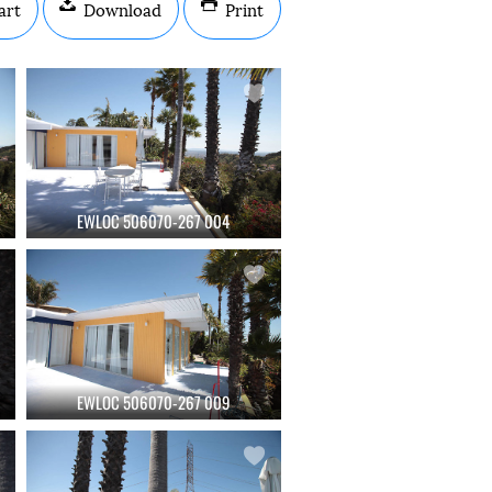
art
Download
Print
EWLOC 506070-267 004
EWLOC 506070-267 009