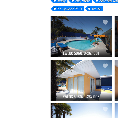
artsy
city view
colored wal
hollywood hills
white
EWLOC 506070-267 001
EWLOC 506070-267 006