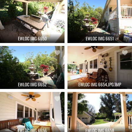
EWLOC IMG 6650
EWLOC IMG 6651
EWLOC IMG 6652
EWLOC IMG 6654.JPG.TMP
EWLOC IMG 6656
EWLOC IMG 6658