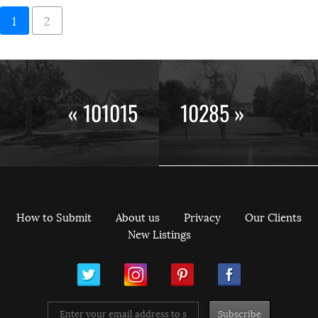
1
2
« 101015
10285 »
How to Submit
About us
Privacy
Our Clients
New Listings
ram
Pinterest
Facebook