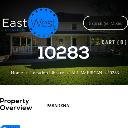
CART (
0
)
10283
Home
»
Location Library
»
ALL AMERICAN
»
10283
Property
PASADENA
Overview
booth