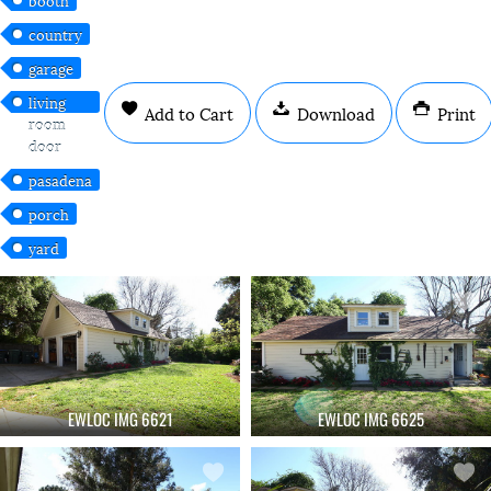
country
garage
living
Add to Cart
Download
Print
room
door
pasadena
porch
yard
EWLOC IMG 6621
EWLOC IMG 6625