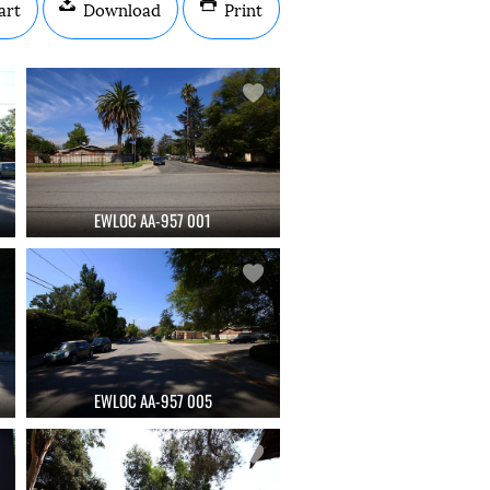
art
Download
Print
EWLOC AA-957 001
EWLOC AA-957 005