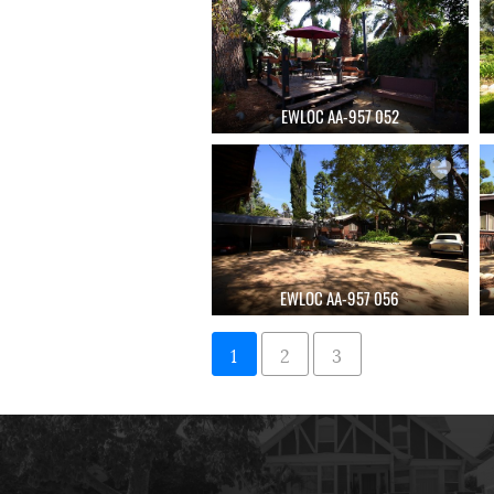
EWLOC AA-957 052
EWLOC AA-957 056
1
2
3