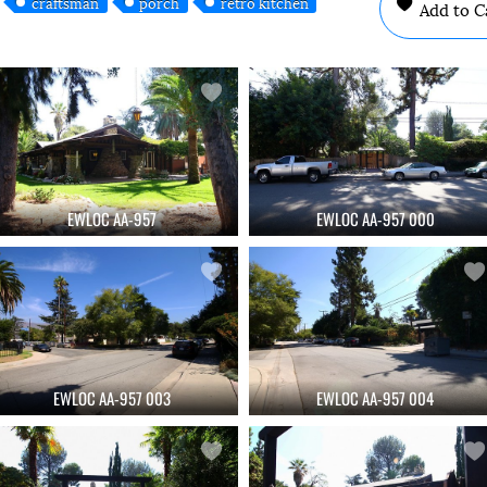
craftsman
porch
retro kitchen
Add to C
EWLOC AA-957
EWLOC AA-957 000
EWLOC AA-957 003
EWLOC AA-957 004