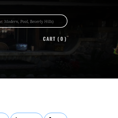
CART (
0
)