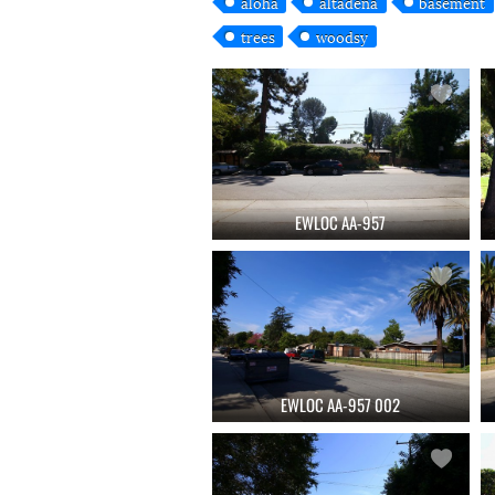
aloha
altadena
basement
trees
woodsy
EWLOC AA-957
EWLOC AA-957 002