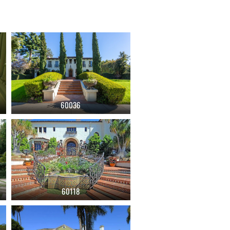
60036
60118