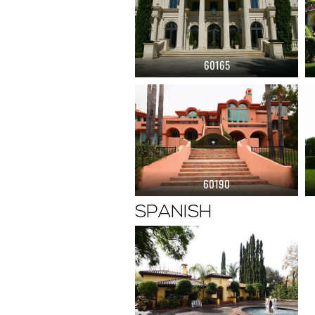
60165
60190
SPANISH