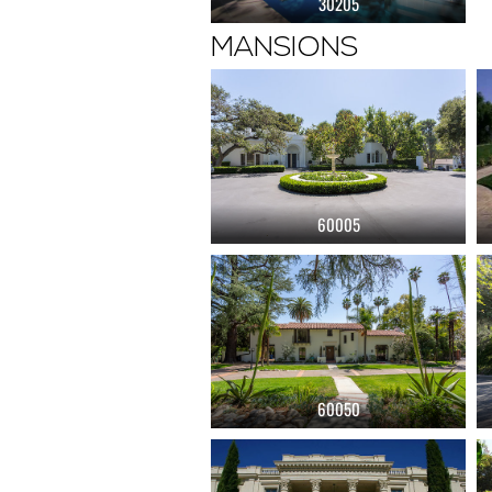
30205
MANSIONS
60005
60050