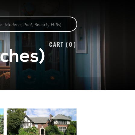
CART (
0
)
tches)