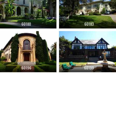
60180
60183
60196
60199