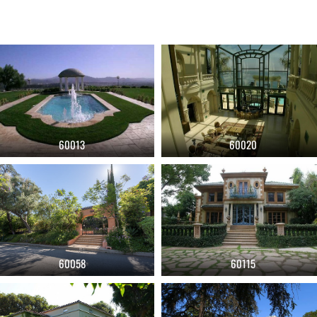
60013
60020
60058
60115