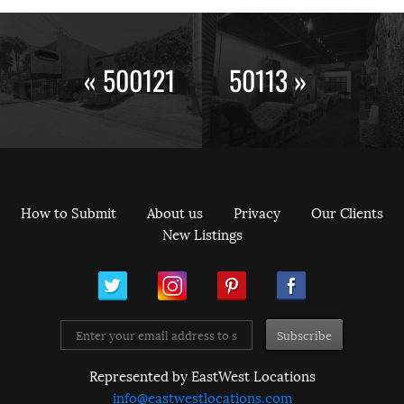
« 500121
50113 »
How to Submit
About us
Privacy
Our Clients
New Listings
ram
Pinterest
Facebook
Represented by EastWest Locations
info@eastwestlocations.com