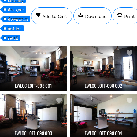
designer
Add to Cart
Download
Print
downtown
fashion
retail
EWLOC LOFT-098 001
EWLOC LOFT-098 002
EWLOC LOFT-098 003
EWLOC LOFT-098 004