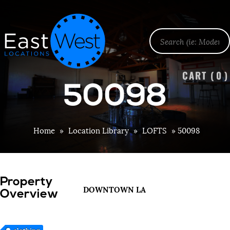
CART (
0
)
50098
Home
»
Location Library
»
LOFTS
»
50098
Property
DOWNTOWN LA
Overview
clothing