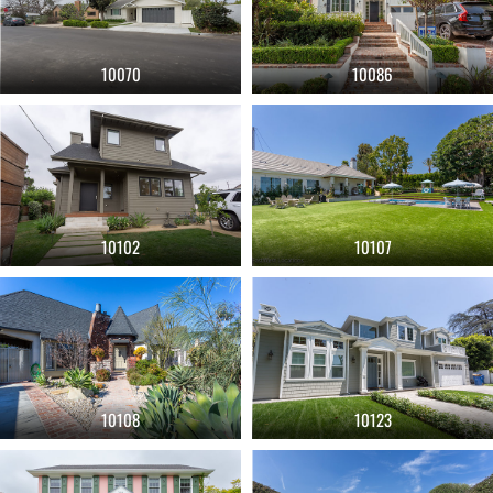
10070
10086
10102
10107
10108
10123