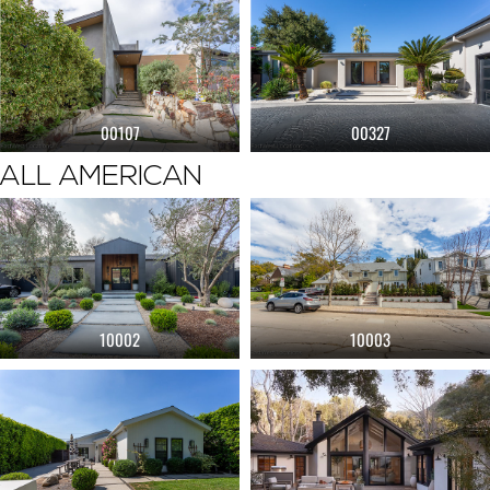
00107
00327
ALL AMERICAN
10002
10003