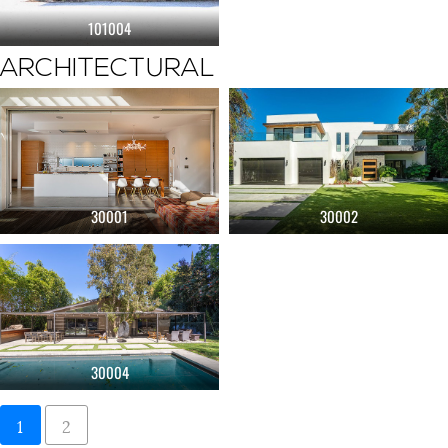
101004
ARCHITECTURAL
30001
30002
30004
1
2