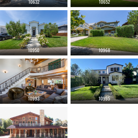
10632
10652
10950
10968
10993
10995