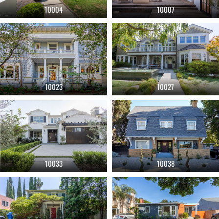
10004
10007
10023
10027
10033
10038