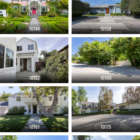
10144
10150
10152
10160
10161
10175