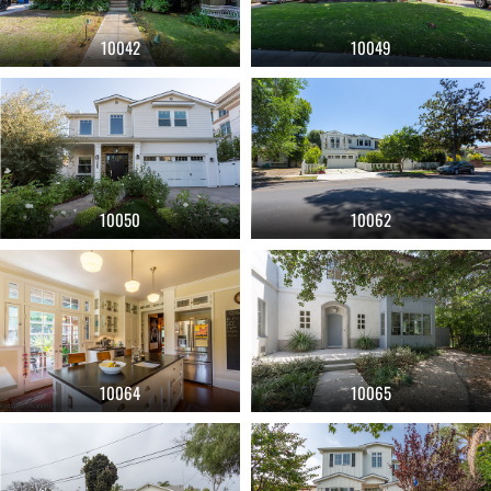
10042
10049
10050
10062
10064
10065