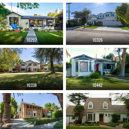
10292
10326
10338
10442