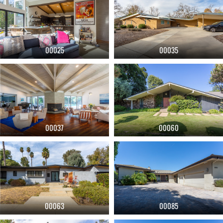
00025
00035
00037
00060
00063
00085