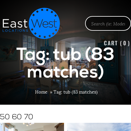
CART (
0
)
Tag: tub (83
matches)
Home
»
Tag: tub (83 matches)
50 60 70