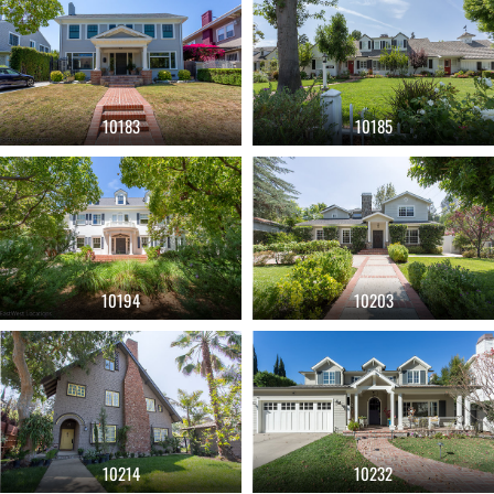
10183
10185
10194
10203
10214
10232